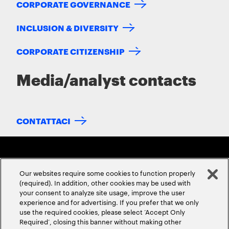
CORPORATE GOVERNANCE
INCLUSION & DIVERSITY
CORPORATE CITIZENSHIP
Media/analyst contacts
CONTATTACI
Our websites require some cookies to function properly
(required). In addition, other cookies may be used with
your consent to analyze site usage, improve the user
experience and for advertising. If you prefer that we only
ABOUT US
CONTACT US
CAREERS
LOCATIONS
use the required cookies, please select ‘Accept Only
Required’, closing this banner without making other